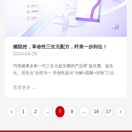
燃阻控，革命性三生元配方，纤美一步到位！
2024-04-26
均瑶健康全新一代三生元益生菌的产品将“益生菌、益生
元、后生元”合而为一 开创性提出“分解+阻断+控制”三位一
体复合配方打破了益生菌单一营养补剂的传统定式具有颠
覆性的创新 纤美4.0三生元，燃阻控全链路调节助力内燃外
查看更多 →
塑让纤美一步到位 01加速燃烧[1] 轻松体型管理 菌株
CECT8145及J26明星菌株CECT8145获得多项国际顶尖大
奖[2]临床科
1
2
...
7
8
...
16
17