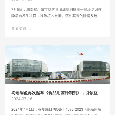
7月5日，湖南省岳阳市华容县团洲垸洞庭湖一线堤防因连
降暴雨发生决口，导致垸区被淹。突如其来的险情及连续
多日35度以上的高温环境，给前线的抢险救灾和后方的灾
民安置工作都带来极大挑战。救援现场的饮用水资源保障
查看更多 →
出现困难，救援人员体力及水分消耗急需补充；华容县作
为灾情安置点首先发出了接收社会捐赠告知书，请求外界
向受灾群众支援急需饮用水、面包等生活物资，以解燃眉
之急。快速响应，不计成本开展捐赠在这场与时间赛
均瑶润盈再次起草《食品用菌种制剂》，引领益生菌行业规范化发展
2024-07-16
2024年7月1日，备受瞩目的QB/T 4575-2023《食品用菌