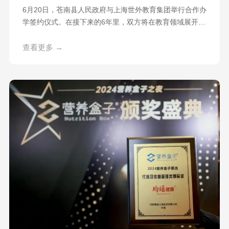
6月20日，苍南县人民政府与上海世外教育集团举行合作办
学签约仪式。在接下来的6年里，双方将在教育领域展开深
度合作，共同推动苍南教育事业高质量发展。县委书记张
本锋，上海均瑶（集团）有限公司总裁王均豪、副总裁林
查看更多 →
机，上海均瑶（集团）有限公司副总裁、上海世外教育集
团总裁徐俭以及县领导丁振俊、管素叶、杨义坛等参加签
约仪式。据悉，上海世外教育集团是由苍南籍企业均瑶集
团投资，创办于2015年的基础教育品牌。经过