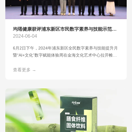
均瑶健康获评浦东新区市民数字素养与技能示范创建基地
2024-06-04
6月2日下午，2024年浦东新区全民数字素养与技能提升月
暨“AI+文化”数字赋能体验周在金海文化艺术中心拉开帷
幕。浦东新区区委网信办联合相关单位遴选推出第二批9家
涵盖数字学习、数字生活、数字工作、数字创新等领域的
查看更多 →
区级市民数字素养与技能示范创建基地，并在活动现场为9
家企业进行了“浦东新区第二批市民数字素养与技能示范创
建基地”授牌。由均瑶健康打造的数字仿真园荣誉入选，获
评浦东新区市民数字素养与技能示范