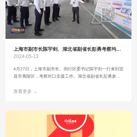
上海市副市长陈宇剑、湖北省副省长彭勇考察均瑶大健康产业园
2024-05-13
4月27日，上海市副市长、闵行区委书记陈宇剑一行来到宜
昌市夷陵区，考察对口支援工作。湖北省副省长彭勇参加
考察，宜昌市委书记熊征宇，市委副书记、市长马泽江，
市领导李军、靳鹏，市三峡工委党工委书记、主任蒋正雄
查看更多 →
及市政府秘书长李昌清分别参加有关活动。上海与宜昌同
住长江边，同饮一江水，因三峡工程而牵手。陈宇剑一行
来到被誉为“坝头库首第一村”的太平溪镇许家冲村，重温三
峡工程建设、百万移民搬迁的奋斗历程，听取三