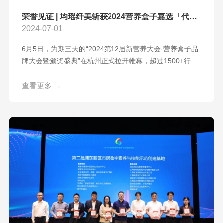
荣誉见证 | 均瑶纤美斩获2024营养盒子嘉选「代餐及体重管理类爆品奖」
2024-07-01
6月5日，为期三天的“2024第12届新营养大会·营养盒子品
牌大会暨颁奖盛典”在杭州正式拉开帷幕，超过1500+行业
嘉宾线下参会，大咖齐聚，品牌云集，共襄行业盛宴，共
绘发展蓝图，共造行业浪潮，共同见证「2024营养盒子嘉
查看更多 →
选」发榜的荣誉时刻。均瑶健康受邀参会，均瑶纤美闪溶
益生菌以其创新性的三生元配方、精挑细选的全球明星菌
株、以及国内首发闪溶技术所带来的冰淇淋口感，从
300+企业的500+款入围参赛产