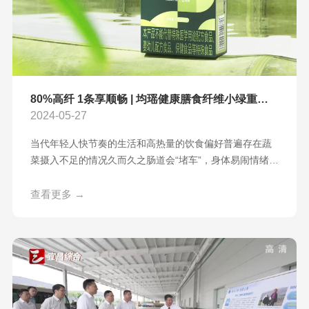
80%高纤 1条享顺畅 | 均瑶健康膳食纤维小绿重磅上市！
2024-05-27
当代年轻人快节奏的生活和高热量的饮食偏好普遍存在蔬
菜摄入不足的情况久而久之肠道会“堵车”，身体易闹情绪而
膳食纤维可以说是肠道秩序的维护者补充足够的膳食纤维
肠道享顺畅，轻盈且自在均瑶健康膳食纤维小绿不爱吃蔬
查看更多 →
菜也能快速又科学地补充人体所需的膳食纤维补排调，多
效合一呵护肠道活力状态