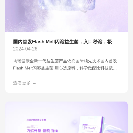
国内首发Flash Melt闪溶益生菌，入口秒溶，极致沁凉！
2024-04-26
均瑶健康全新一代益生菌产品依托国际领先技术国内首发
Flash Melt闪溶益生菌 用心选原料，科学做配比科技赋能
带来极致沁凉口感入口瞬间秒溶，独特爽滑冲击 01.冰淇淋
口感 市面上的益生菌粉末普遍存在呛口、黏口的问题而均
查看更多 →
瑶健康科技首发国内首款Flash Melt闪溶益生菌入口冰冰凉
凉犹如冰淇淋在口中融化爽滑秒溶，极致沁凉 02.便捷直
饮 无论是出差