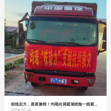
前线后方，星夜兼程！均瑶向洞庭湖抢险一线紧急捐赠
2024-07-16