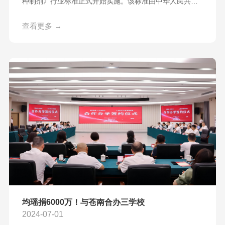
种制剂》行业标准正式开始实施。该标准由中华人民共和
国工业和信息化部制定发布，标志着食品用菌种制剂行业
的规范与标准体系得到了进一步的完善。均瑶润盈，作为
查看更多 →
益生菌行业的领军企业，自2013年起便展现其前瞻视野，
成为中国首家也是唯一一家参与制定QB/T 4575-2013《食
品加工用乳酸菌》标准的民营企业。不仅是国内首个实现
益生菌规模化生
均瑶捐6000万！与苍南合办三学校
2024-07-01