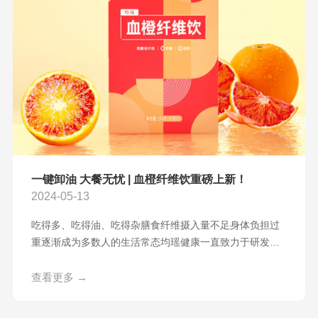
一键卸油 大餐无忧 | 血橙纤维饮重磅上新！
2024-05-13
吃得多、吃得油、吃得杂膳食纤维摄入量不足身体负担过
重逐渐成为多数人的生活常态均瑶健康一直致力于研发国
人刚需且优质有效的产品经过反复的市场调研与打磨血橙
纤维饮应运而生，顺势登场与大家正式见面
查看更多 →