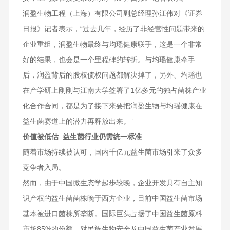
润盈生物工程（上海）有限公司副总经理孙江伟对《证券
日报》记者表示，“过去几年，经历了非经营性问题带来的
企业重组，润盈生物最终与均瑶健康联手，这是一个非常
好的结果，也会是一个里程碑的转折。与均瑶健康牵手
后，润盈背后的股权债权问题都解决掉了，另外、均瑶也
在产学研上刚刚与江南大学签署了1亿多元的独占菌株产业
化合作合同，都是为了接下来要把润盈生物与均瑶健康在
益生菌赛道上的潜力再释放出来。”
价值被低估 益生菌行业仍需统一标准
随着市场持续被认可，国内千亿元益生菌市场引来了众多
竞争者入局。
然而，由于中国微生态学起步较晚，企业开发具有自主知
识产权的益生菌菌株晚于西方企业，目前中国益生菌市场
基本被进口菌株所垄断。国际巨头占据了中国益生菌原料
市场85%的份额，对民族生物安全及中国益生菌产业发展