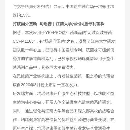
与竞争格局分析报告》显示，中国益生菌市场平均每年增
速约15%。
打破国外垄断 均瑶携手江南大学推出民族专利菌株
据悉，本次应用于YPEPRO益生菌新品的“两歧双歧杆菌
CCFM1166”，有“肠道守卫菌”之称，凝聚了江南大学研发
团队数十年心血，已取得中国发明专利。该菌株可缓解便
秘并调节肠道菌群紊乱，已独家授权均瑶健康应用于益生
菌系列产品中，具备巨大消费潜力。
在民族菌产业链构建上，有着益生菌第一股之称的均瑶健
康自2020年8月份上市后一直在发力。
研发端方面，均瑶健康开启微生态科技转型，以功能性益
生菌为核心突破，开展人体全链微生态益生菌系统研究。
同时，通过强化与江南大学等食品工程头部高校的战略合
作，均瑶健康将高校储备的优质益生菌进行商业变现。在
原料生产端，均瑶健康重整益生菌行业龙头企业润盈生