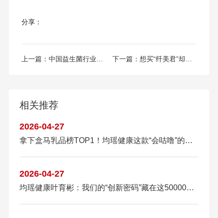
分享：
上一篇：
中国益生菌行业打造本土“明星”菌株！专家提醒：没有菌株号标识的产品不要买
下一篇：
想买“纤美君”却被推荐购买了“姿美堂” 消费者买益生菌遇“李鬼”
相关推荐
2026-04-27
拿下盒马乳品榜TOP1！均瑶健康这款“会咕噜”的酸奶凭什么卖爆？
2026-04-27
均瑶健康叶育彬：我们的“创新密码”藏在这50000株益生菌里