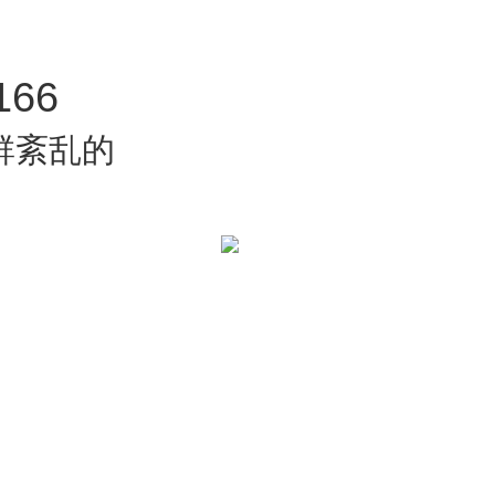
66
群紊乱的