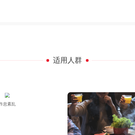
适用人群
作息紊乱