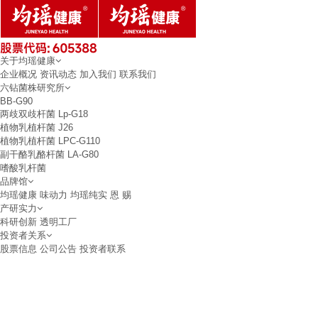
关于均瑶健康
企业概况
资讯动态
加入我们
联系我们
六钻菌株研究所
BB-G90
两歧双歧杆菌
Lp-G18
植物乳植杆菌
J26
植物乳植杆菌
LPC-G110
副干酪乳酪杆菌
LA-G80
嗜酸乳杆菌
品牌馆
均瑶健康
味动力
均瑶纯实
恩 赐
产研实力
科研创新
透明工厂
投资者关系
股票信息
公司公告
投资者联系