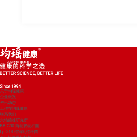
关于均瑶健康
企业概况
资讯动态
工作在均瑶健康
联系我们
六钻菌株研究所
BB-G90 两歧双歧杆菌
Lp-G18 植物乳植杆菌