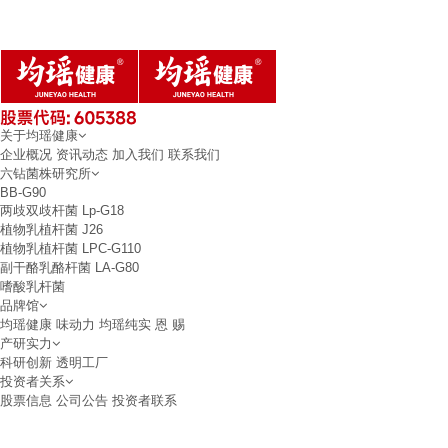
关于均瑶健康
企业概况
资讯动态
加入我们
联系我们
六钻菌株研究所
BB-G90
两歧双歧杆菌
Lp-G18
植物乳植杆菌
J26
植物乳植杆菌
LPC-G110
副干酪乳酪杆菌
LA-G80
嗜酸乳杆菌
品牌馆
均瑶健康
味动力
均瑶纯实
恩 赐
产研实力
科研创新
透明工厂
投资者关系
股票信息
公司公告
投资者联系