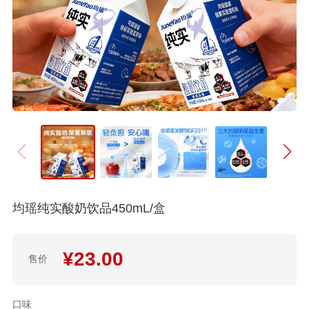
均瑶纯实酸奶饮品450mL/盒
¥
23.00
售价
口味