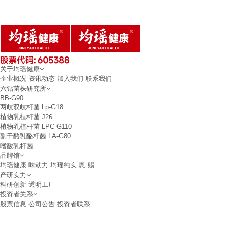
关于均瑶健康
企业概况
资讯动态
加入我们
联系我们
六钻菌株研究所
BB-G90
两歧双歧杆菌
Lp-G18
植物乳植杆菌
J26
植物乳植杆菌
LPC-G110
副干酪乳酪杆菌
LA-G80
嗜酸乳杆菌
品牌馆
均瑶健康
味动力
均瑶纯实
恩 赐
产研实力
科研创新
透明工厂
投资者关系
股票信息
公司公告
投资者联系