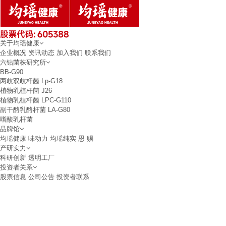
关于均瑶健康
企业概况
资讯动态
加入我们
联系我们
六钻菌株研究所
BB-G90
两歧双歧杆菌
Lp-G18
植物乳植杆菌
J26
植物乳植杆菌
LPC-G110
副干酪乳酪杆菌
LA-G80
嗜酸乳杆菌
品牌馆
均瑶健康
味动力
均瑶纯实
恩 赐
产研实力
科研创新
透明工厂
投资者关系
股票信息
公司公告
投资者联系