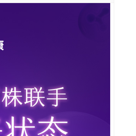
（1.2g*126条）
¥599