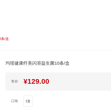
条/盒
均瑶健康纤美闪溶益生菌10条/盒
¥
129.00
售价
口味
1盒