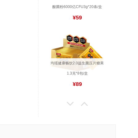
酸菌粉6000亿CFU3g*20条/盒
¥59
均瑶健康畅饮2.0益生菌压片糖果
1.3克*8包/盒
¥89
均瑶健康纤美打卡日记礼盒