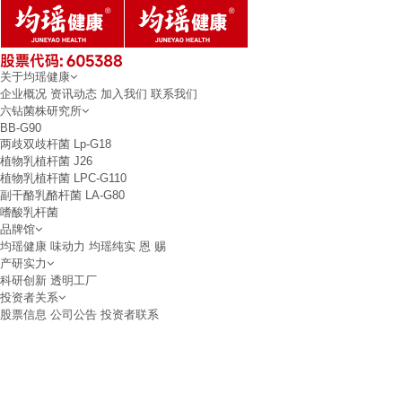
关于均瑶健康
企业概况
资讯动态
加入我们
联系我们
六钻菌株研究所
BB-G90
两歧双歧杆菌
Lp-G18
植物乳植杆菌
J26
植物乳植杆菌
LPC-G110
副干酪乳酪杆菌
LA-G80
嗜酸乳杆菌
品牌馆
均瑶健康
味动力
均瑶纯实
恩 赐
产研实力
科研创新
透明工厂
投资者关系
股票信息
公司公告
投资者联系