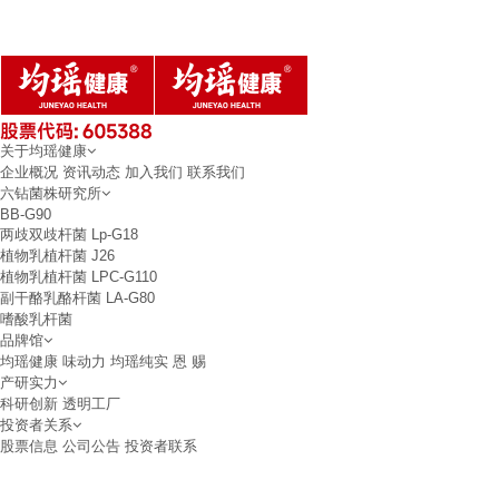
关于均瑶健康
企业概况
资讯动态
加入我们
联系我们
六钻菌株研究所
BB-G90
两歧双歧杆菌
Lp-G18
植物乳植杆菌
J26
植物乳植杆菌
LPC-G110
副干酪乳酪杆菌
LA-G80
嗜酸乳杆菌
品牌馆
均瑶健康
味动力
均瑶纯实
恩 赐
产研实力
科研创新
透明工厂
投资者关系
股票信息
公司公告
投资者联系