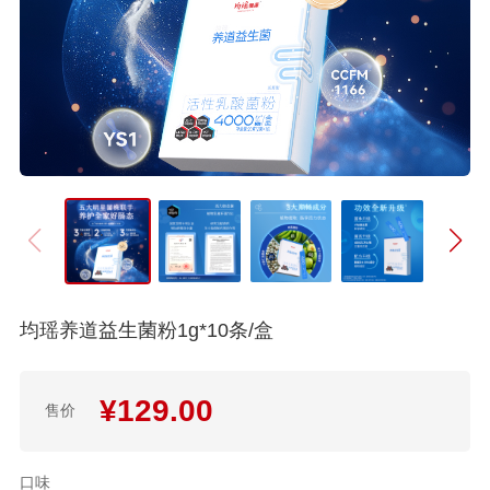
均瑶养道益生菌粉1g*10条/盒
¥
129.00
售价
口味