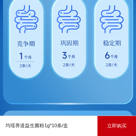
均瑶养道益生菌粉1g*10条/盒
立即购买